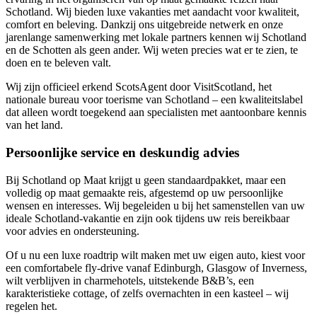
Schotland. Wij bieden luxe vakanties met aandacht voor kwaliteit,
comfort en beleving. Dankzij ons uitgebreide netwerk en onze
jarenlange samenwerking met lokale partners kennen wij Schotland
en de Schotten als geen ander. Wij weten precies wat er te zien, te
doen en te beleven valt.
Wij zijn officieel erkend ScotsAgent door VisitScotland, het
nationale bureau voor toerisme van Schotland – een kwaliteitslabel
dat alleen wordt toegekend aan specialisten met aantoonbare kennis
van het land.
Persoonlijke service en deskundig advies
Bij Schotland op Maat krijgt u geen standaardpakket, maar een
volledig op maat gemaakte reis, afgestemd op uw persoonlijke
wensen en interesses. Wij begeleiden u bij het samenstellen van uw
ideale Schotland-vakantie en zijn ook tijdens uw reis bereikbaar
voor advies en ondersteuning.
Of u nu een luxe roadtrip wilt maken met uw eigen auto, kiest voor
een comfortabele fly-drive vanaf Edinburgh, Glasgow of Inverness,
wilt verblijven in charmehotels, uitstekende B&B’s, een
karakteristieke cottage, of zelfs overnachten in een kasteel – wij
regelen het.